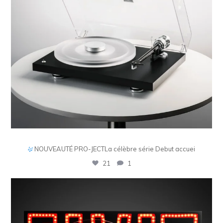
Le transport CD Quad 3 CDT est arrivé.
Pensé co
6
0