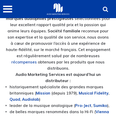
Passer
Passer
Audio
à
au
Depuis plus de cinquante ans,
AMS
distribue des
Marketing
la
contenu
marques audiophiles prestigieuses
sélectionnées pour
navigation
principal
leur excellent rapport qualité prix et la passion qui
Services
principale
anime leurs équipes.
Société familiale
reconnue pour
son expertise et la qualité de son service, nous avons
à cœur de promouvoir l’accès à une expérience de
haute-fidélité, sur le marché français. Cet engagement
est régulièrement salué par de nombreuses
récompenses
obtenues par les produits que nous
distribuons.
Audio Marketing Services est aujourd’hui un
distributeur :
historiquement spécialiste des grandes marques
britanniques (
Mission
(depuis 1979),
Musical Fidelity
,
Quad
,
Audiolab
)
leader de la musique analogique (
Pro-Ject
,
Sumiko
),
de belles marques renommées dans la Hi-Fi (
Vienna