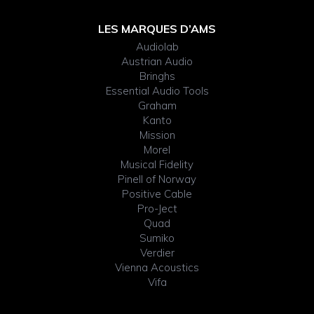
Footer
LES MARQUES D’AMS
Audiolab
Widget
Austrian Audio
Bringhs
Header
Essential Audio Tools
Graham
Kanto
Mission
Morel
Musical Fidelity
Pinell of Norway
Positive Cable
Pro-Ject
Quad
Sumiko
Verdier
Vienna Acoustics
Vifa