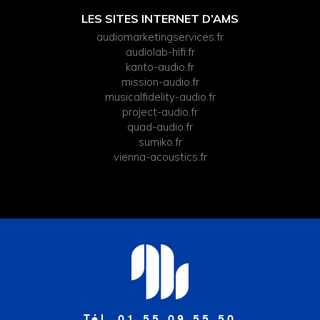
LES SITES INTERNET D’AMS
audiomarketingservices.fr
audiolab-hifi.fr
kanto-audio.fr
mission-audio.fr
musicalfidelity-audio.fr
project-audio.fr
quad-audio.fr
sumiko.fr
vienna-acoustics.fr
Tél. 01 55 09 55 50