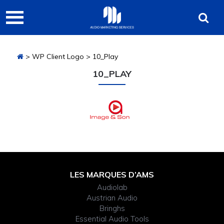
Passer
Passer
Passer
Audio
à
au
à
Marketing
la
contenu
la
navigation
principal
barre
Services
> WP Client Logo > 10_Play
principale
latérale
principale
10_PLAY
Barre
latérale
Footer
LES MARQUES D’AMS
principale
Audiolab
Widget
Austrian Audio
Bringhs
Header
Essential Audio Tools