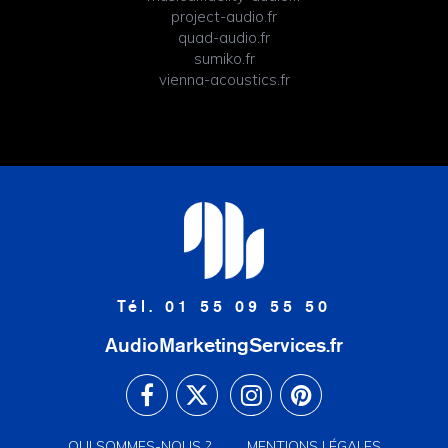
project-audio.fr
quad-audio.fr
sumiko.fr
vienna-acoustics.fr
Tél. 01 55 09 55 50
AudioMarketingServices.fr
QUI SOMMES-NOUS ?
MENTIONS LÉGALES