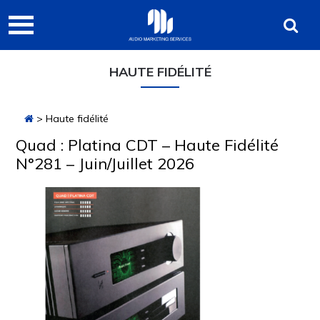
Passer
Passer
Passer
Audio
à
au
à
Marketing
la
contenu
la
navigation
principal
barre
Services
HAUTE FIDÉLITÉ
principale
latérale
principale
> Haute fidélité
Quad : Platina CDT – Haute Fidélité
N°281 – Juin/Juillet 2026