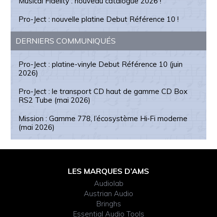
Musical Fidelity : nouveau catalogue 2026 !
Pro-Ject : nouvelle platine Debut Référence 10 !
DERNIERS COMMUNIQUÉS
Pro-Ject : platine-vinyle Debut Référence 10 (juin
2026)
Pro-Ject : le transport CD haut de gamme CD Box
RS2 Tube (mai 2026)
Mission : Gamme 778, l’écosystème Hi‑Fi moderne
(mai 2026)
Footer
LES MARQUES D’AMS
Audiolab
Widget
Austrian Audio
Bringhs
Header
Essential Audio Tools