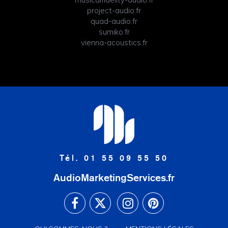
project-audio.fr
quad-audio.fr
sumiko.fr
vienna-acoustics.fr
Tél. 01 55 09 55 50
AudioMarketingServices.fr