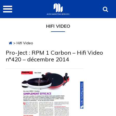
Passer
Passer
Passer
Audio
à
au
à
Marketing
la
contenu
la
navigation
principal
barre
Services
HIFI VIDEO
principale
latérale
principale
> Hifi Video
Pro-Ject : RPM 1 Carbon – Hifi Video
n°420 – décembre 2014