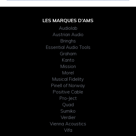
Footer
LES MARQUES D’AMS
Audiolab
Widget
Austrian Audio
Bringhs
Header
Essential Audio Tools
Graham
Kanto
Mission
Morel
Musical Fidelity
Pinell of Norway
Positive Cable
Pro-Ject
Quad
Sumiko
Verdier
Vienna Acoustics
Vifa