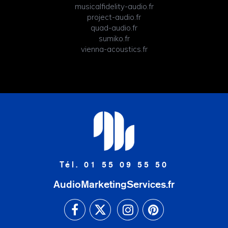
musicalfidelity-audio.fr
project-audio.fr
quad-audio.fr
sumiko.fr
vienna-acoustics.fr
Tél. 01 55 09 55 50
AudioMarketingServices.fr