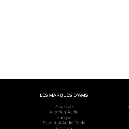
Footer
LES MARQUES D’AMS
Widget
Audiolab
Header
Austrian Audio
Bringhs
Essential Audio Tools
Graham