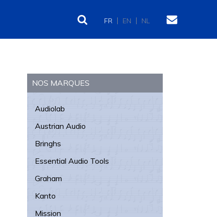
FR
EN
NL
Barre
latérale
NOS MARQUES
principale
Audiolab
Austrian Audio
Bringhs
Essential Audio Tools
Graham
Kanto
Mission