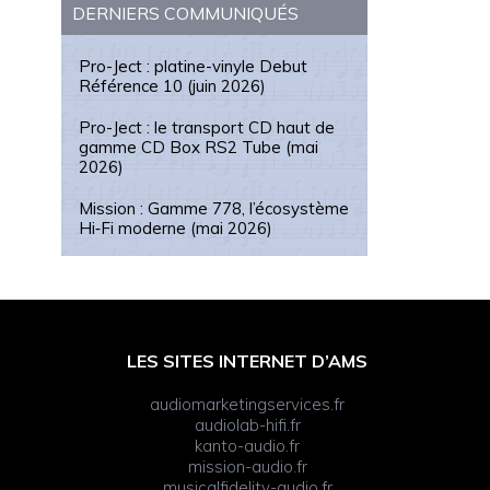
DERNIERS COMMUNIQUÉS
Pro-Ject : platine-vinyle Debut
Référence 10 (juin 2026)
Pro-Ject : le transport CD haut de
gamme CD Box RS2 Tube (mai
2026)
Mission : Gamme 778, l’écosystème
Hi‑Fi moderne (mai 2026)
LES SITES INTERNET D’AMS
audiomarketingservices.fr
audiolab-hifi.fr
kanto-audio.fr
mission-audio.fr
musicalfidelity-audio.fr