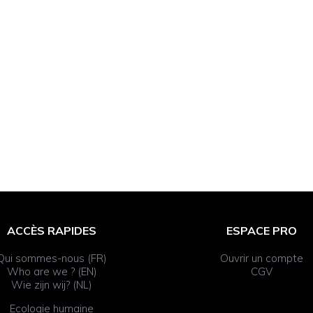
ACCÈS RAPIDES
ESPACE PRO
Qui sommes-nous (FR)
Ouvrir un compte
Who are we ? (EN)
CGV
Wie zijn wij? (NL)
Ecologie humaine