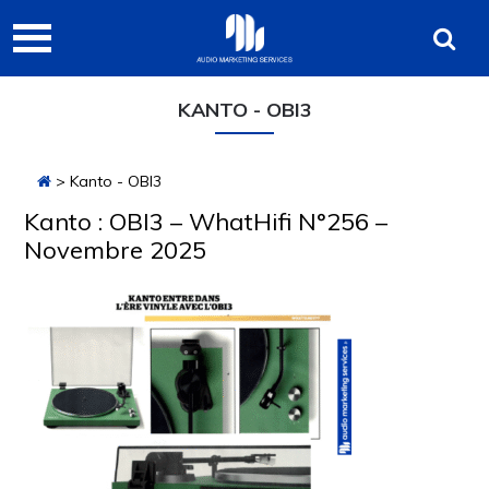
Passer
Passer
Passer
Audio
à
au
à
Marketing
la
contenu
la
navigation
principal
barre
Services
KANTO - OBI3
principale
latérale
principale
> Kanto - OBI3
Kanto : OBI3 – WhatHifi N°256 –
Novembre 2025