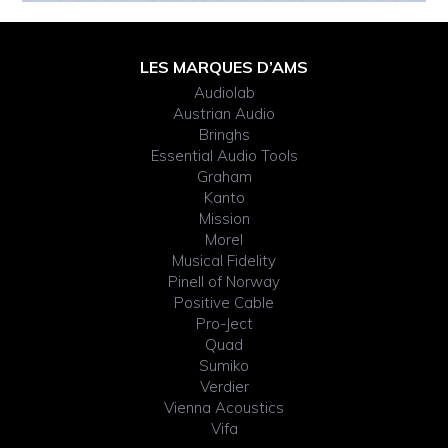
Footer
LES MARQUES D’AMS
Audiolab
Widget
Austrian Audio
Bringhs
Header
Essential Audio Tools
Graham
Kanto
Mission
Morel
Musical Fidelity
Pinell of Norway
Positive Cable
Pro-Ject
Quad
Sumiko
Verdier
Vienna Acoustics
Vifa