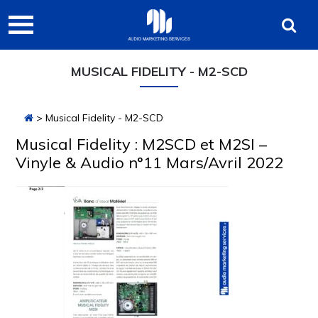
Passer
Passer
Passer
Audio
à
au
à
Marketing
la
contenu
la
navigation
principal
barre
Services
MUSICAL FIDELITY - M2-SCD
principale
latérale
principale
> Musical Fidelity - M2-SCD
Musical Fidelity : M2SCD et M2SI –
Vinyle & Audio n°11 Mars/Avril 2022