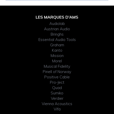
Footer
LES MARQUES D’AMS
Audiolab
Widget
Austrian Audio
Bringhs
Header
Essential Audio Tools
Graham
Kanto
Mission
Morel
Musical Fidelity
Pinell of Norway
Positive Cable
Pro-Ject
Quad
Sumiko
Verdier
Vienna Acoustics
Vifa