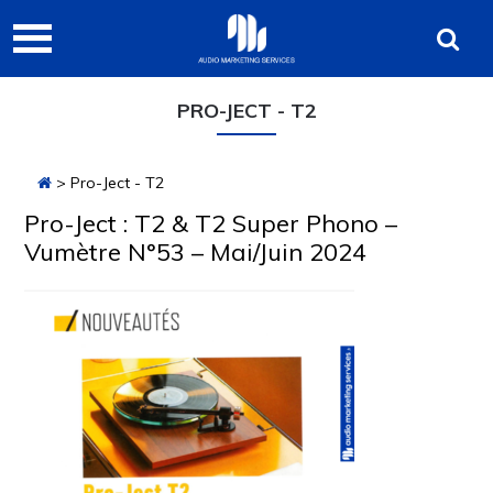
Passer
Passer
Passer
Audio
à
au
à
Marketing
la
contenu
la
navigation
principal
barre
Services
PRO-JECT - T2
principale
latérale
principale
> Pro-Ject - T2
Pro-Ject : T2 & T2 Super Phono –
Vumètre N°53 – Mai/Juin 2024