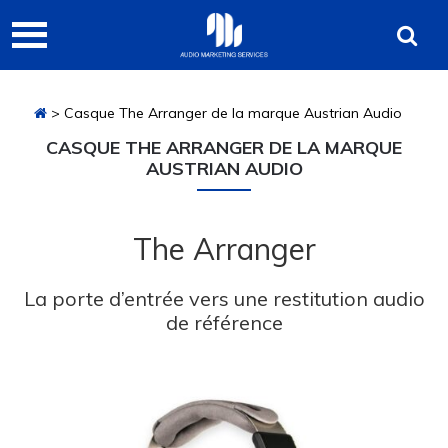
Passer
Passer
Passer
Audio
à
au
à
Marketing
la
contenu
la
navigation
principal
barre
Services
> Casque The Arranger de la marque Austrian Audio
principale
latérale
principale
CASQUE THE ARRANGER DE LA MARQUE
AUSTRIAN AUDIO
The Arranger
La porte d’entrée vers une restitution audio
de référence