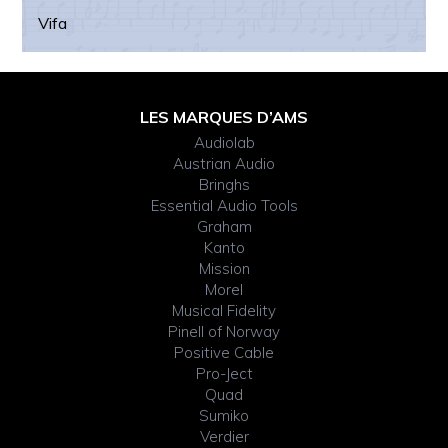
Vifa
Footer
LES MARQUES D’AMS
Audiolab
Widget
Austrian Audio
Bringhs
Header
Essential Audio Tools
Graham
Kanto
Mission
Morel
Musical Fidelity
Pinell of Norway
Positive Cable
Pro-Ject
Quad
Sumiko
Verdier