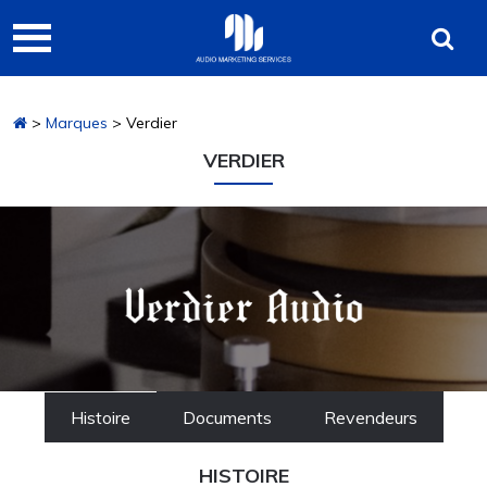
Passer
Passer
Audio
à
au
Marketing
la
contenu
navigation
principal
Services
>
Marques
> Verdier
principale
VERDIER
Histoire
Documents
Revendeurs
HISTOIRE