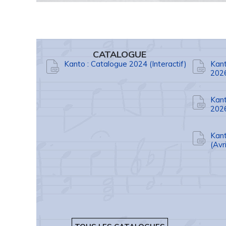
CATALOGUE
Kanto : Catalogue 2024 (Interactif)
Kant
202
Kant
202
Kant
(Avr