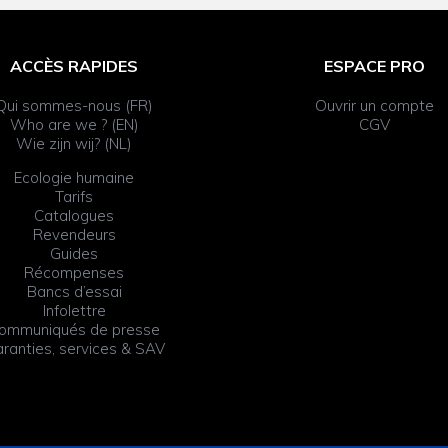
ACCÈS RAPIDES
ESPACE PRO
Qui sommes-nous (FR)
Ouvrir un compte
Who are we ? (EN)
CGV
Wie zijn wij? (NL)
Ecologie humaine
Tarifs
Catalogues
Revendeurs
Guides
Récompenses
Bancs d’essai
Infolettre
ommuniqués de presse
ranties, services & SAV