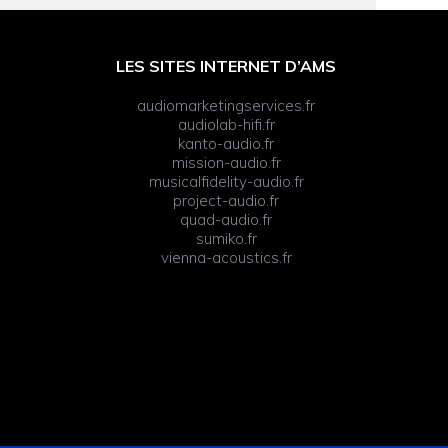
LES SITES INTERNET D’AMS
audiomarketingservices.fr
audiolab-hifi.fr
kanto-audio.fr
mission-audio.fr
musicalfidelity-audio.fr
project-audio.fr
quad-audio.fr
sumiko.fr
vienna-acoustics.fr