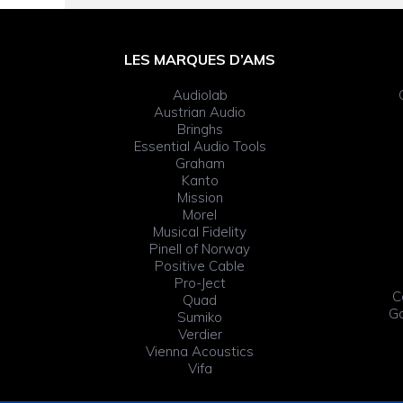
FOOTER
WIDGET
LES MARQUES D’AMS
HEADER
Audiolab
Austrian Audio
Bringhs
Essential Audio Tools
Graham
Kanto
Mission
Morel
Musical Fidelity
Pinell of Norway
Positive Cable
Pro-Ject
C
Quad
Ga
Sumiko
Verdier
Vienna Acoustics
Vifa