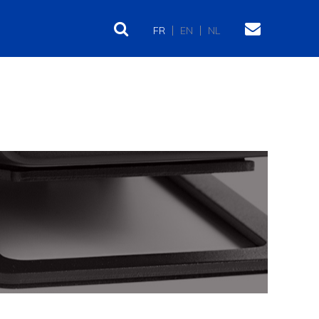
FR
EN
NL