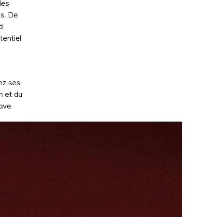
des
ts. De
d
tentiel
ez ses
n et du
ave.