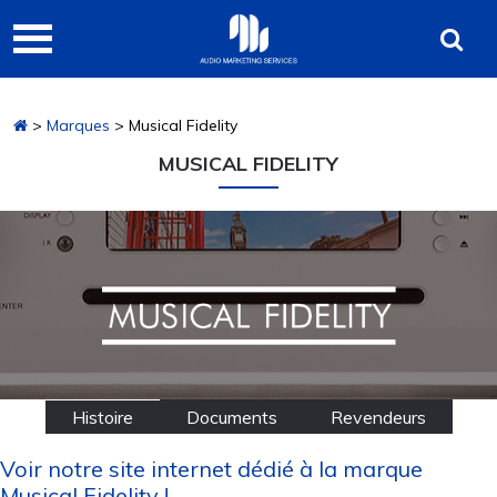
Passer
Passer
Audio
à
au
Marketing
la
contenu
navigation
principal
Services
>
Marques
> Musical Fidelity
principale
MUSICAL FIDELITY
Histoire
Documents
Revendeurs
Voir notre site internet dédié à la marque
Musical Fidelity !