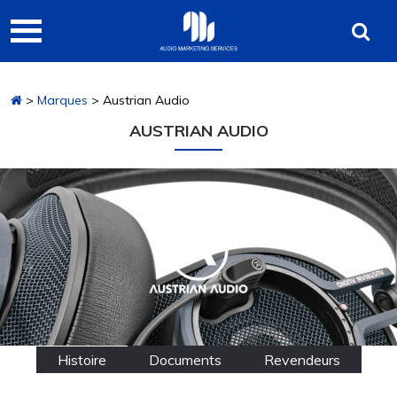
Passer
Passer
Audio
à
au
Marketing
la
contenu
navigation
principal
Services
>
Marques
> Austrian Audio
principale
AUSTRIAN AUDIO
Histoire
Documents
Revendeurs