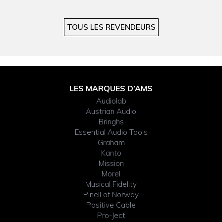
TOUS LES REVENDEURS
FOOTER
LES MARQUES D’AMS
WIDGET
Audiolab
HEADER
Austrian Audio
Bringhs
Essential Audio Tools
Graham
Kanto
Mission
Morel
Musical Fidelity
Pinell of Norway
Positive Cable
Pro-Ject