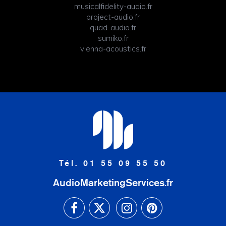
musicalfidelity-audio.fr
project-audio.fr
quad-audio.fr
sumiko.fr
vienna-acoustics.fr
Tél. 01 55 09 55 50
AudioMarketingServices.fr