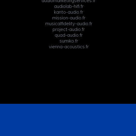
audiomarketingservices.fr
audiolab-hifi.fr
kanto-audio.fr
mission-audio.fr
musicalfidelity-audio.fr
project-audio.fr
quad-audio.fr
sumiko.fr
vienna-acoustics.fr