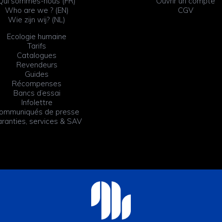
Qui sommes-nous (FR)
Ouvrir un compte
Who are we ? (EN)
CGV
Wie zijn wij? (NL)
Ecologie humaine
Tarifs
Catalogues
Revendeurs
Guides
Récompenses
Bancs d’essai
Infolettre
ommuniqués de presse
ranties, services & SAV