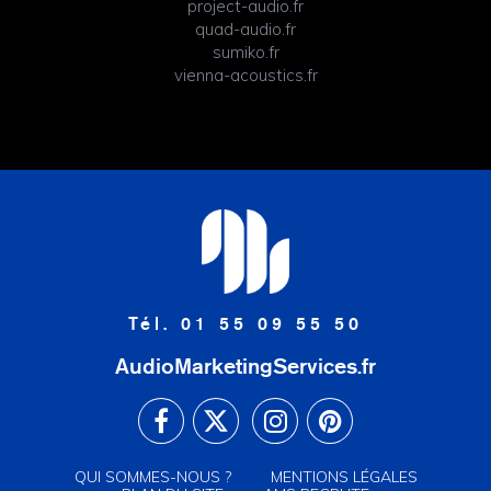
project-audio.fr
quad-audio.fr
sumiko.fr
vienna-acoustics.fr
Tél. 01 55 09 55 50
AudioMarketingServices.fr
QUI SOMMES-NOUS ?
MENTIONS LÉGALES