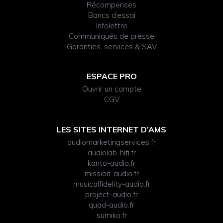
Récompenses
Bancs d’essai
Infolettre
Communiqués de presse
Garanties, services & SAV
ESPACE PRO
Ouvrir un compte
CGV
LES SITES INTERNET D’AMS
audiomarketingservices.fr
audiolab-hifi.fr
kanto-audio.fr
mission-audio.fr
musicalfidelity-audio.fr
project-audio.fr
quad-audio.fr
sumiko.fr