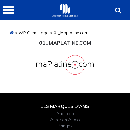
Passer
Passer
Passer
Audio
à
au
à
Marketing
la
contenu
la
navigation
principal
barre
Services
> WP Client Logo > 01_Maplatine.com
principale
latérale
principale
01_MAPLATINE.COM
Barre
latérale
Footer
LES MARQUES D’AMS
principale
Audiolab
Widget
Austrian Audio
Bringhs
Header