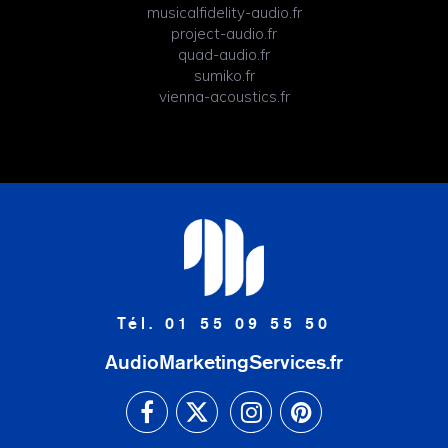
musicalfidelity-audio.fr
project-audio.fr
quad-audio.fr
sumiko.fr
vienna-acoustics.fr
Tél. 01 55 09 55 50
AudioMarketingServices.fr