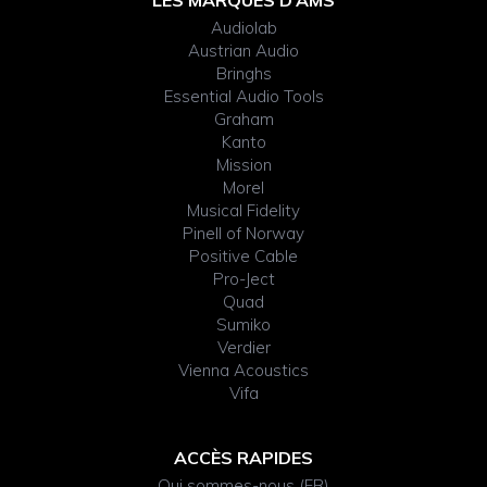
Footer
principale
Audiolab
Widget
Austrian Audio
Bringhs
Header
Essential Audio Tools
Graham
Kanto
Mission
Morel
Musical Fidelity
Pinell of Norway
Positive Cable
Pro-Ject
Quad
Sumiko
Verdier
Vienna Acoustics
Vifa
ACCÈS RAPIDES
Qui sommes-nous (FR)