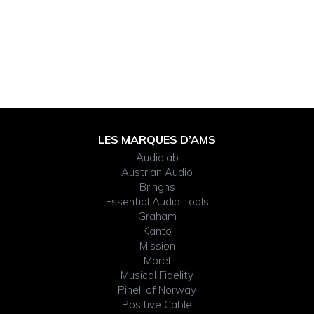
Footer
LES MARQUES D’AMS
Audiolab
Widget
Austrian Audio
Bringhs
Header
Essential Audio Tools
Graham
Kanto
Mission
Morel
Musical Fidelity
Pinell of Norway
Positive Cable