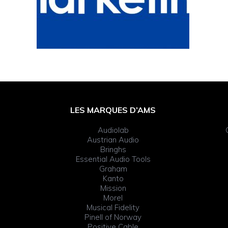
Footer
LES MARQUES D’AMS
Widget
Audiolab
Header
Austrian Audio
Bringhs
Essential Audio Tools
Graham
Kanto
Mission
Morel
Musical Fidelity
Pinell of Norway
Positive Cable