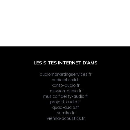
LES SITES INTERNET D’AMS
audiomarketingservices.fr
audiolab-hifi.fr
kanto-audio.fr
mission-audio.fr
musicalfidelity-audio.fr
project-audio.fr
quad-audio.fr
sumiko.fr
vienna-acoustics.fr