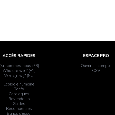
ACCÈS RAPIDES
ESPACE PRO
Qui sommes-nous (FR)
Ouvrir un compte
Who are we ? (EN)
CGV
Wie zijn wij? (NL)
Ecologie humaine
Tarifs
Catalogues
Revendeurs
Guides
Récompenses
Bancs d’essai