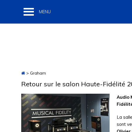
Passer
Passer
Passer
à
au
à
la
contenu
la
navigation
principal
barre
principale
latérale
principale
> Graham
Retour sur le salon Haute-Fidélité 
Audio 
Fidélit
La sall
sont ve
Olivier