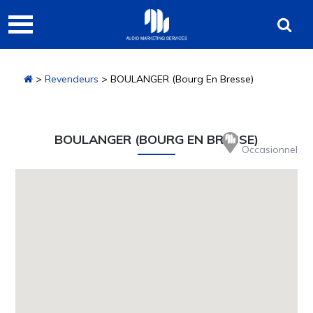
Passer
Passer
Audio
à
au
Marketing
la
contenu
navigation
principal
Services
>
Revendeurs
> BOULANGER (Bourg En Bresse)
principale
BOULANGER (BOURG EN BRESSE)
Occasionnel