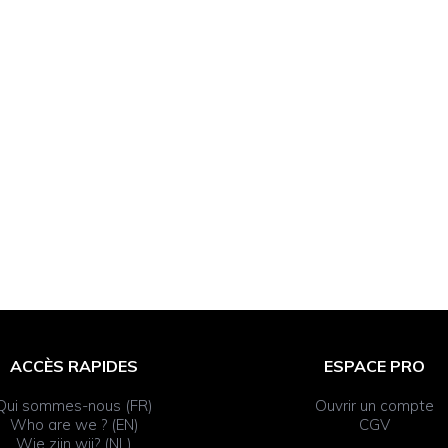
ACCÈS RAPIDES
ESPACE PRO
Qui sommes-nous (FR)
Ouvrir un compte
Who are we ? (EN)
CGV
Wie zijn wij? (NL)