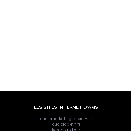
LES SITES INTERNET D’AMS
audiomarketingservices.fr
audiolab-hifi.fr
kanto-audio.fr