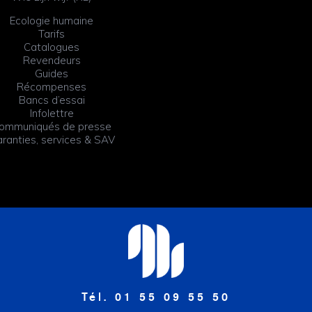
Ecologie humaine
Tarifs
Catalogues
Revendeurs
Guides
Récompenses
Bancs d’essai
Infolettre
ommuniqués de presse
ranties, services & SAV
Tél. 01 55 09 55 50