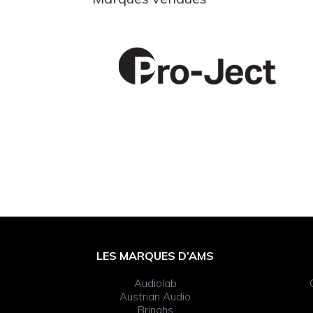
Footer
LES MARQUES D’AMS
Widget
Audiolab
Header
Austrian Audio
Bringhs