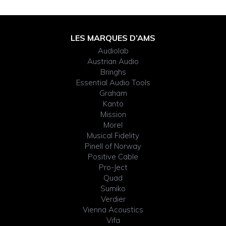
Footer
LES MARQUES D’AMS
Audiolab
Widget
Austrian Audio
Bringhs
Header
Essential Audio Tools
Graham
Kanto
Mission
Morel
Musical Fidelity
Pinell of Norway
Positive Cable
Pro-Ject
Quad
Sumiko
Verdier
Vienna Acoustics
Vifa