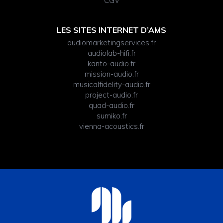
CGV
LES SITES INTERNET D’AMS
audiomarketingservices.fr
audiolab-hifi.fr
kanto-audio.fr
mission-audio.fr
musicalfidelity-audio.fr
project-audio.fr
quad-audio.fr
sumiko.fr
vienna-acoustics.fr