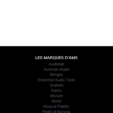
Footer
LES MARQUES D’AMS
Audiolab
Widget
Austrian Audio
Bringhs
Header
Essential Audio Tools
Graham
Kanto
Mission
Morel
Musical Fidelity
Pinell of Norway