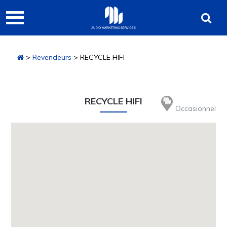
Passer
Passer
Audio
à
au
Marketing
la
contenu
navigation
principal
Services
>
Revendeurs
> RECYCLE HIFI
principale
RECYCLE HIFI
Occasionnel