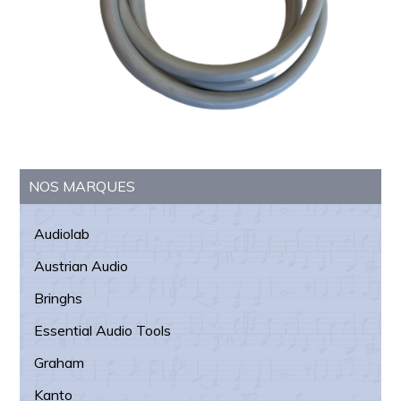
Barre
NOS MARQUES
latérale
Audiolab
principale
Austrian Audio
Bringhs
Essential Audio Tools
Graham
Kanto