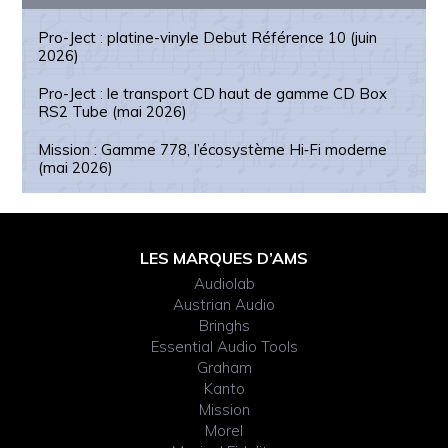
Pro-Ject : platine-vinyle Debut Référence 10 (juin
2026)
Pro-Ject : le transport CD haut de gamme CD Box
RS2 Tube (mai 2026)
Mission : Gamme 778, l’écosystème Hi‑Fi moderne
(mai 2026)
Footer
LES MARQUES D’AMS
Audiolab
Widget
Austrian Audio
Bringhs
Header
Essential Audio Tools
Graham
Kanto
Mission
Morel