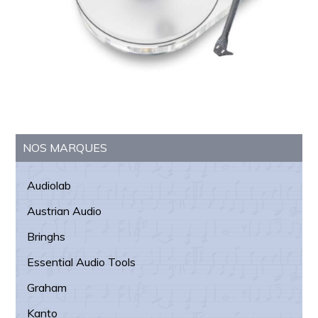
Barre
NOS MARQUES
latérale
Audiolab
principale
Austrian Audio
Bringhs
Essential Audio Tools
Graham
Kanto