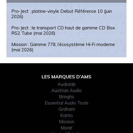
Pro-Ject : platine-vinyle Debut Référence 10 (juin
2026)
Pro-Ject : le transport CD haut de gamme CD Box
RS2 Tube (mai 2026)
Mission : Gamme 778, l’écosystème Hi‑Fi moderne
(mai 2026)
Footer
LES MARQUES D’AMS
Audiolab
Widget
Austrian Audio
Bringhs
Header
Essential Audio Tools
Graham
Kanto
Mission
Morel