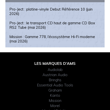
Pro-Ject : platine-vinyle Debut Référence 10 (juin
2026)
Pro-Ject : le transport CD haut de gamme CD Box
RS2 Tube (mai 2026)
Mission : Gamme 778, l’écosystème Hi‑Fi moderne
(mai 2026)
Footer
LES MARQUES D’AMS
Audiolab
Widget
Austrian Audio
Bringhs
Header
Essential Audio Tools
Graham
Kanto
Mission
Morel