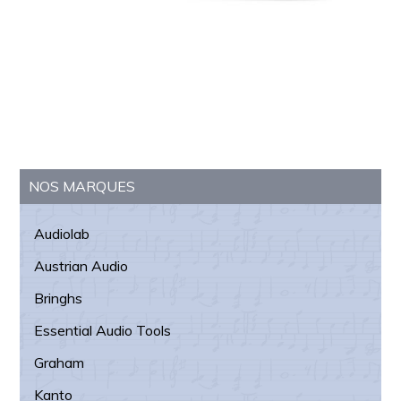
Barre
NOS MARQUES
latérale
Audiolab
principale
Austrian Audio
Bringhs
Essential Audio Tools
Graham
Kanto