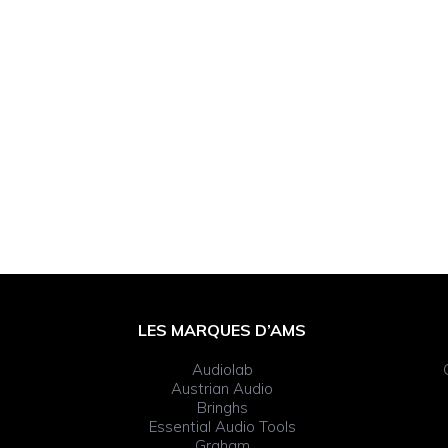
Footer
LES MARQUES D’AMS
Widget
Audiolab
Header
Austrian Audio
Bringhs
Essential Audio Tools
Graham