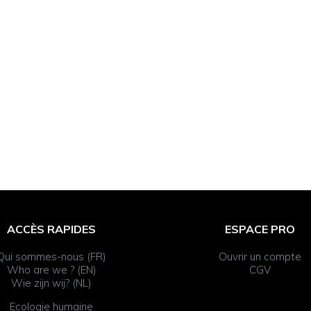
ACCÈS RAPIDES
ESPACE PRO
Qui sommes-nous (FR)
Ouvrir un compte
Who are we ? (EN)
CGV
Wie zijn wij? (NL)
Ecologie humaine