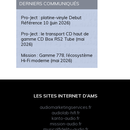
DERNIERS COMMUNIQUÉS
Pro-Ject : platine-vinyle Debut
Référence 10 (juin 2026)
Pro-Ject : le transport CD haut de
gamme CD Box RS2 Tube (mai
2026)
Mission : Gamme 778, l’écosystème
Hi‑Fi moderne (mai 2026)
LES SITES INTERNET D’AMS
audiomarketingservices.fr
audiolab-hifi.fr
kanto-audio.fr
mission-audio.fr
musicalfidelity-audio.fr