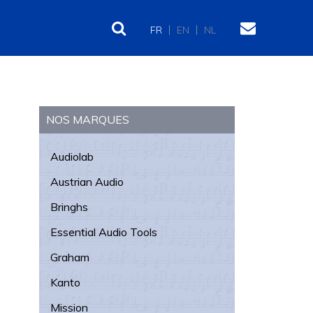
FR
EN
NL
Barre
latérale
NOS MARQUES
principale
Audiolab
Austrian Audio
Bringhs
Essential Audio Tools
Graham
Kanto
Mission