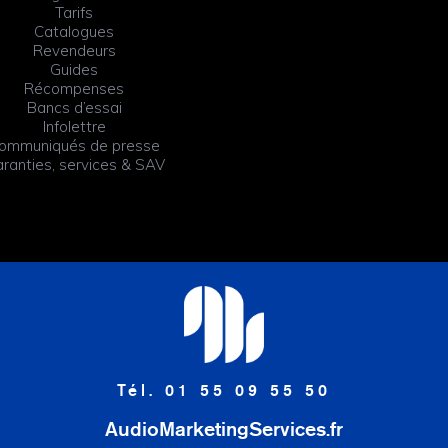
Tarifs
Catalogues
Revendeurs
Guides
Récompenses
Bancs d’essai
Infolettre
ommuniqués de presse
ranties, services & SAV
Tél. 01 55 09 55 50
AudioMarketingServices.fr