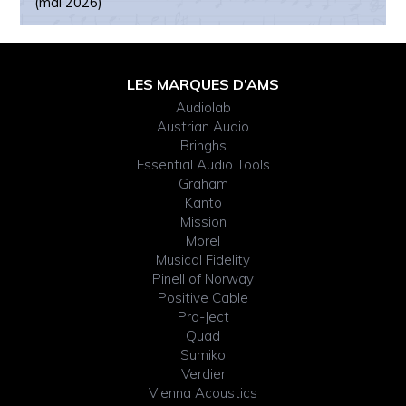
(mai 2026)
Footer
LES MARQUES D’AMS
Audiolab
Widget
Austrian Audio
Bringhs
Header
Essential Audio Tools
Graham
Kanto
Mission
Morel
Musical Fidelity
Pinell of Norway
Positive Cable
Pro-Ject
Quad
Sumiko
Verdier
Vienna Acoustics