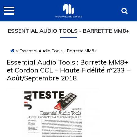
Passer
Passer
Passer
Audio
à
au
à
Marketing
la
contenu
la
navigation
principal
barre
Services
ESSENTIAL AUDIO TOOLS - BARRETTE MM8+
principale
latérale
principale
> Essential Audio Tools - Barrette MM8+
Essential Audio Tools : Barrette MM8+
et Cordon CCL – Haute Fidélité n°233 –
Août/Septembre 2018