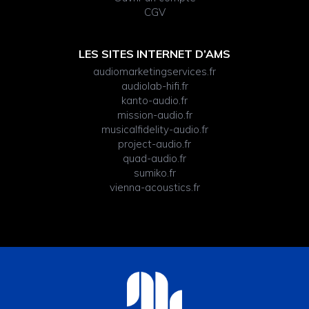
CGV
LES SITES INTERNET D’AMS
audiomarketingservices.fr
audiolab-hifi.fr
kanto-audio.fr
mission-audio.fr
musicalfidelity-audio.fr
project-audio.fr
quad-audio.fr
sumiko.fr
vienna-acoustics.fr