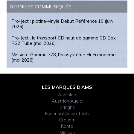
DERNIERS COMMUNIQUÉS
Pro-Ject : platine-vinyle Debut Référence 10 (juin
2026)
Pro-Ject : le transport CD haut de gamme CD Box
RS2 Tube (mai 2026)
Mission : Gamme 778, l’écosystème Hi‑Fi moderne
(mai 2026)
Footer
LES MARQUES D’AMS
Audiolab
Widget
Austrian Audio
Bringhs
Header
Essential Audio Tools
Graham
Kanto
Mission