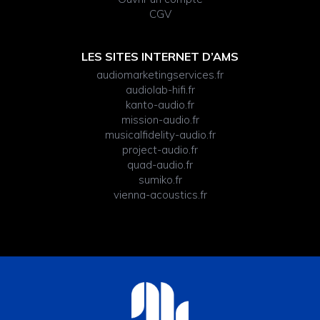
CGV
LES SITES INTERNET D’AMS
audiomarketingservices.fr
audiolab-hifi.fr
kanto-audio.fr
mission-audio.fr
musicalfidelity-audio.fr
project-audio.fr
quad-audio.fr
sumiko.fr
vienna-acoustics.fr