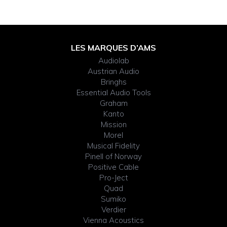
Footer
LES MARQUES D’AMS
Audiolab
Widget
Austrian Audio
Bringhs
Header
Essential Audio Tools
Graham
Kanto
Mission
Morel
Musical Fidelity
Pinell of Norway
Positive Cable
Pro-Ject
Quad
Sumiko
Verdier
Vienna Acoustics