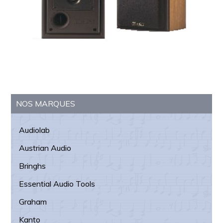
Barre
NOS MARQUES
latérale
Audiolab
principale
Austrian Audio
Bringhs
Essential Audio Tools
Graham
Kanto