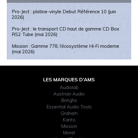
Pro-Ject : platine-vinyle Debut Référence 10 (juin
2026)
Pro-Ject : le transport CD haut de gamme CD Box
RS2 Tube (mai 2026)
Mission : Gamme 778, l’écosystème Hi‑Fi moderne
(mai 2026)
Footer
LES MARQUES D’AMS
Audiolab
Widget
Austrian Audio
Bringhs
Header
Essential Audio Tools
Graham
Kanto
Mission
Morel