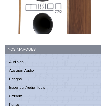
Barre
NOS MARQUES
latérale
Audiolab
principale
Austrian Audio
Bringhs
Essential Audio Tools
Graham
Kanto