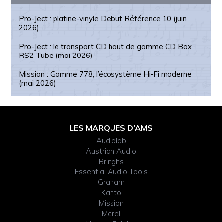
Pro-Ject : platine-vinyle Debut Référence 10 (juin
2026)
Pro-Ject : le transport CD haut de gamme CD Box
RS2 Tube (mai 2026)
Mission : Gamme 778, l’écosystème Hi‑Fi moderne
(mai 2026)
Footer
LES MARQUES D’AMS
Audiolab
Widget
Austrian Audio
Bringhs
Header
Essential Audio Tools
Graham
Kanto
Mission
Morel