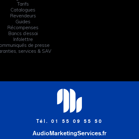
Tarifs
Catalogues
Revendeurs
Guides
Récompenses
Bancs d’essai
Infolettre
ommuniqués de presse
ranties, services & SAV
Tél. 01 55 09 55 50
AudioMarketingServices.fr