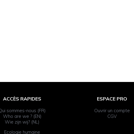
ACCÈS RAPIDES
ESPACE PRO
Qui sommes-nous (FR)
Ouvrir un compte
Who are we ? (EN)
CGV
Wie zijn wij? (NL)
Ecologie humaine