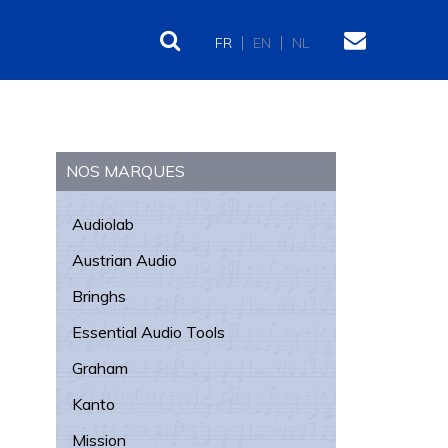
FR
EN
NL
Barre
latérale
NOS MARQUES
principale
Audiolab
Austrian Audio
Bringhs
Essential Audio Tools
Graham
Kanto
Mission