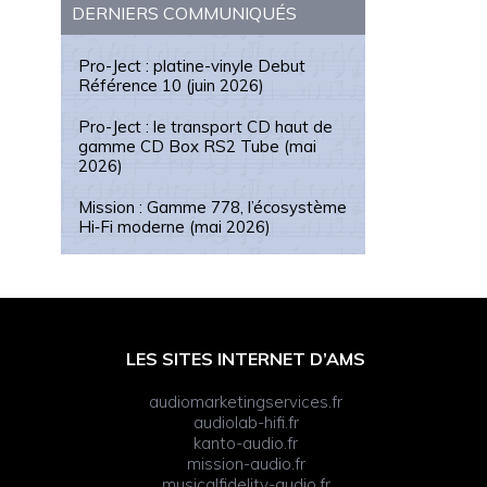
DERNIERS COMMUNIQUÉS
Pro-Ject : platine-vinyle Debut
Référence 10 (juin 2026)
Pro-Ject : le transport CD haut de
gamme CD Box RS2 Tube (mai
2026)
Mission : Gamme 778, l’écosystème
Hi‑Fi moderne (mai 2026)
LES SITES INTERNET D’AMS
audiomarketingservices.fr
audiolab-hifi.fr
kanto-audio.fr
mission-audio.fr
musicalfidelity-audio.fr