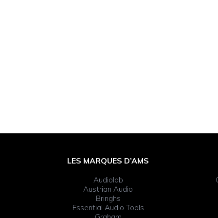
Footer
LES MARQUES D’AMS
Widget
Audiolab
Header
Austrian Audio
Bringhs
Essential Audio Tools
Graham