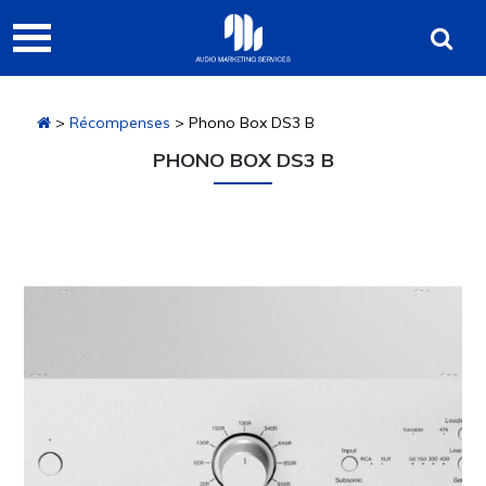
Passer
Passer
Passer
Audio
à
au
à
Marketing
la
contenu
la
navigation
principal
barre
Services
>
Récompenses
> Phono Box DS3 B
principale
latérale
principale
PHONO BOX DS3 B