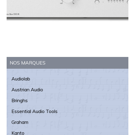
Barre
NOS MARQUES
latérale
Audiolab
principale
Austrian Audio
Bringhs
Essential Audio Tools
Graham
Kanto