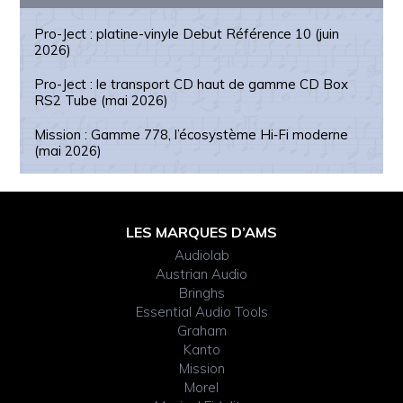
Pro-Ject : platine-vinyle Debut Référence 10 (juin
2026)
Pro-Ject : le transport CD haut de gamme CD Box
RS2 Tube (mai 2026)
Mission : Gamme 778, l’écosystème Hi‑Fi moderne
(mai 2026)
Footer
LES MARQUES D’AMS
Audiolab
Widget
Austrian Audio
Bringhs
Header
Essential Audio Tools
Graham
Kanto
Mission
Morel