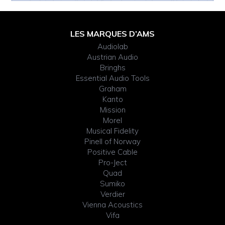
Footer
LES MARQUES D’AMS
Audiolab
Widget
Austrian Audio
Bringhs
Header
Essential Audio Tools
Graham
Kanto
Mission
Morel
Musical Fidelity
Pinell of Norway
Positive Cable
Pro-Ject
Quad
Sumiko
Verdier
Vienna Acoustics
Vifa