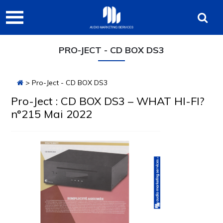
Passer
Passer
Passer
Audio
à
au
à
Marketing
la
contenu
la
navigation
principal
barre
Services
PRO-JECT - CD BOX DS3
principale
latérale
principale
> Pro-Ject - CD BOX DS3
Pro-Ject : CD BOX DS3 – WHAT HI-FI?
n°215 Mai 2022