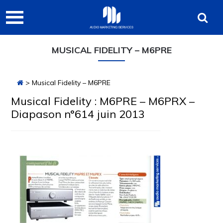
Passer
Passer
Passer
Audio
à
au
à
Marketing
la
contenu
la
navigation
principal
barre
Services
MUSICAL FIDELITY – M6PRE
principale
latérale
principale
> Musical Fidelity – M6PRE
Musical Fidelity : M6PRE – M6PRX –
Diapason n°614 juin 2013