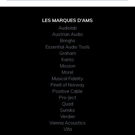
Footer
LES MARQUES D’AMS
Audiolab
Widget
Austrian Audio
Bringhs
Header
Essential Audio Tools
Graham
Kanto
Mission
Morel
Musical Fidelity
Pinell of Norway
Positive Cable
Pro-Ject
Quad
Sumiko
Verdier
Vienna Acoustics
Vifa