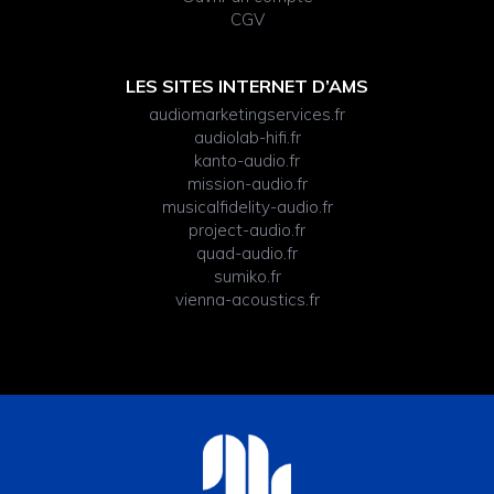
CGV
LES SITES INTERNET D’AMS
audiomarketingservices.fr
audiolab-hifi.fr
kanto-audio.fr
mission-audio.fr
musicalfidelity-audio.fr
project-audio.fr
quad-audio.fr
sumiko.fr
vienna-acoustics.fr