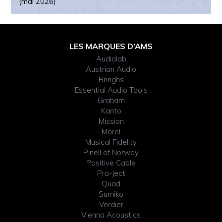
(mai 2026)
Footer
LES MARQUES D’AMS
Audiolab
Widget
Austrian Audio
Bringhs
Header
Essential Audio Tools
Graham
Kanto
Mission
Morel
Musical Fidelity
Pinell of Norway
Positive Cable
Pro-Ject
Quad
Sumiko
Verdier
Vienna Acoustics