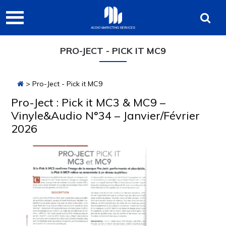
Passer
Passer
Passer
Audio
à
au
à
Marketing
la
contenu
la
navigation
principal
barre
Services
PRO-JECT - PICK IT MC9
principale
latérale
principale
> Pro-Ject - Pick it MC9
Pro-Ject : Pick it MC3 & MC9 –
Vinyle&Audio N°34 – Janvier/Février
2026