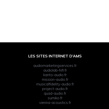
LES SITES INTERNET D’AMS
audiomarketingservices.fr
audiolab-hifi.fr
kanto-audio.fr
mission-audio.fr
musicalfidelity-audio.fr
project-audio.fr
quad-audio.fr
sumiko.fr
vienna-acoustics.fr