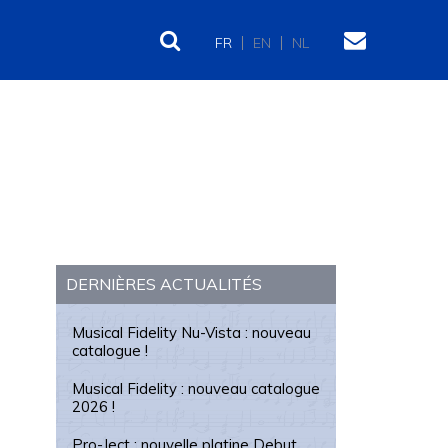
FR
EN
NL
Barre
latérale
DERNIÈRES ACTUALITÉS
principale
Musical Fidelity Nu-Vista : nouveau
catalogue !
Musical Fidelity : nouveau catalogue
2026 !
Pro-Ject : nouvelle platine Debut