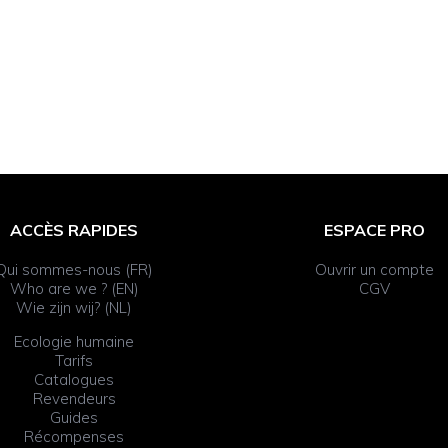
ACCÈS RAPIDES
ESPACE PRO
Qui sommes-nous (FR)
Ouvrir un compte
Who are we ? (EN)
CGV
Wie zijn wij? (NL)
Ecologie humaine
Tarifs
Catalogues
Revendeurs
Guides
Récompenses