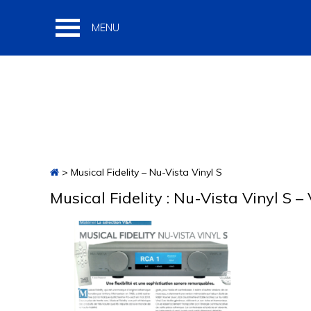
Passer
Passer
Passer
à
au
à
la
contenu
la
navigation
principal
barre
principale
latérale
principale
> Musical Fidelity – Nu-Vista Vinyl S
Musical Fidelity : Nu-Vista Vinyl S 