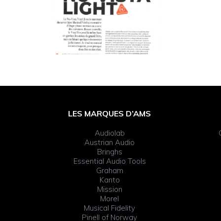
Footer
LES MARQUES D’AMS
Widget
Audiolab
Header
Austrian Audio
Bringhs
Essential Audio Tools
Graham
Kanto
Mission
Morel
Musical Fidelity
Pinell of Norway