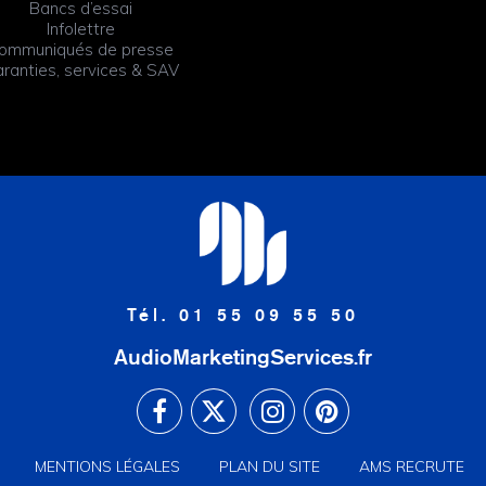
Bancs d’essai
Infolettre
ommuniqués de presse
ranties, services & SAV
Tél. 01 55 09 55 50
AudioMarketingServices.fr
MENTIONS LÉGALES
PLAN DU SITE
AMS RECRUTE