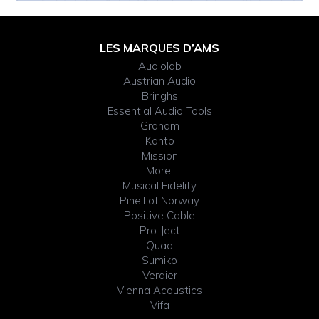
Footer
LES MARQUES D’AMS
Audiolab
Widget
Austrian Audio
Bringhs
Header
Essential Audio Tools
Graham
Kanto
Mission
Morel
Musical Fidelity
Pinell of Norway
Positive Cable
Pro-Ject
Quad
Sumiko
Verdier
Vienna Acoustics
Vifa