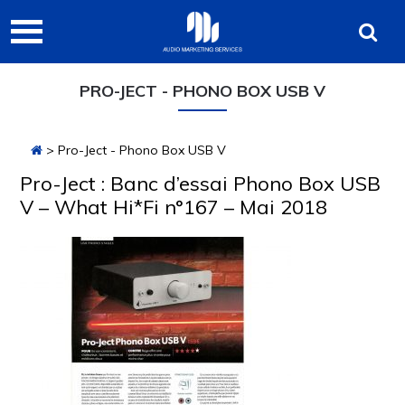
Passer
Passer
Passer
Audio
à
au
à
Marketing
la
contenu
la
navigation
principal
barre
Services
PRO-JECT - PHONO BOX USB V
principale
latérale
principale
> Pro-Ject - Phono Box USB V
Pro-Ject : Banc d’essai Phono Box USB
V – What Hi*Fi n°167 – Mai 2018