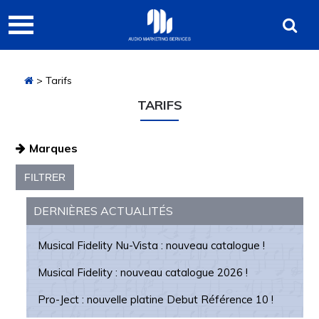
Passer
Passer
Audio
à
au
Marketing
la
contenu
navigation
principal
Services
> Tarifs
principale
TARIFS
Marques
Audiolab
Barre
Austrian Audio
DERNIÈRES ACTUALITÉS
latérale
Bringhs
Essential Audio Tools
Musical Fidelity Nu-Vista : nouveau catalogue !
principale
Graham
Musical Fidelity : nouveau catalogue 2026 !
Kanto
Pro-Ject : nouvelle platine Debut Référence 10 !
Mission