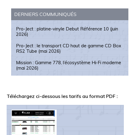
Morel
DERNIERS COMMUNIQUÉS
Musical Fidelity
Pinell
Pro-Ject : platine-vinyle Debut Référence 10 (juin
Positive Cable
2026)
Pro-Ject
Pro-Ject : le transport CD haut de gamme CD Box
RS2 Tube (mai 2026)
Quad
Sumiko
Mission : Gamme 778, l’écosystème Hi‑Fi moderne
(mai 2026)
Verdier
Vienna Acoustics
Vifa
Téléchargez ci-dessous les tarifs au format PDF :