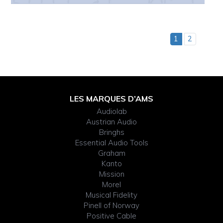
1
2
Footer
LES MARQUES D’AMS
Audiolab
Widget
Austrian Audio
Bringhs
Header
Essential Audio Tools
Graham
Kanto
Mission
Morel
Musical Fidelity
Pinell of Norway
Positive Cable