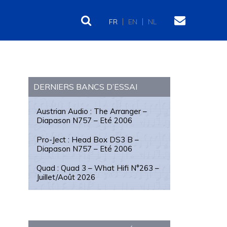
FR
EN
NL
Barre
latérale
DERNIERS BANCS D’ESSAI
principale
Austrian Audio : The Arranger –
Diapason N757 – Eté 2006
Pro-Ject : Head Box DS3 B –
Diapason N757 – Eté 2006
Quad : Quad 3 – What Hifi N°263 –
Juillet/Août 2026