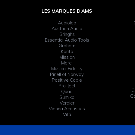
Footer
LES MARQUES D’AMS
Widget
Audiolab
Header
Austrian Audio
Bringhs
Essential Audio Tools
Graham
Kanto
Mission
Morel
Musical Fidelity
Pinell of Norway
Positive Cable
Pro-Ject
C
Quad
Ga
Sumiko
Verdier
Vienna Acoustics
Vifa