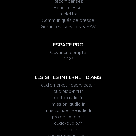
Récompenses
Bancs d’essai
Infolettre
Communiqués de presse
Garanties, services & SAV
ESPACE PRO
Ouvrir un compte
CGV
LES SITES INTERNET D’AMS
audiomarketingservices.fr
audiolab-hifi.fr
kanto-audio.fr
mission-audio.fr
musicalfidelity-audio.fr
project-audio.fr
quad-audio.fr
sumiko.fr
vienna-acoustics.fr