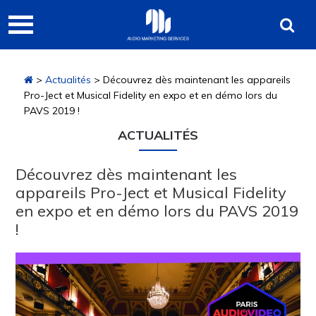
Passer
Passer
Passer
Audio
à
au
à
Marketing
la
contenu
la
navigation
principal
barre
Services
>
Actualités
> Découvrez dès maintenant les appareils
principale
latérale
Pro-Ject et Musical Fidelity en expo et en démo lors du
principale
PAVS 2019 !
ACTUALITÉS
Découvrez dès maintenant les
appareils Pro-Ject et Musical Fidelity
en expo et en démo lors du PAVS 2019
!