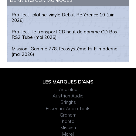
Pro-Ject : platine-vinyle Debut Référence 10 (juin
2026)
Pro-Ject : le transport CD haut de gamme CD Box
RS2 Tube (mai 2026)
Mission : Gamme 778, l’écosystème Hi‑Fi moderne
(mai 2026)
Footer
LES MARQUES D’AMS
Widget
Audiolab
Austrian Audio
Header
Bringhs
Essential Audio Tools
Graham
Kanto
Mission
Morel