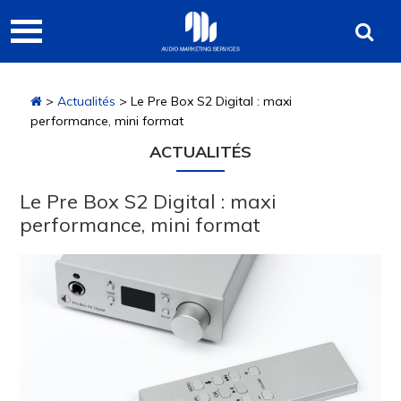
Passer
Passer
Passer
Audio
à
au
à
Marketing
la
contenu
la
navigation
principal
barre
Services
>
Actualités
> Le Pre Box S2 Digital : maxi
principale
latérale
performance, mini format
principale
ACTUALITÉS
Le Pre Box S2 Digital : maxi
performance, mini format