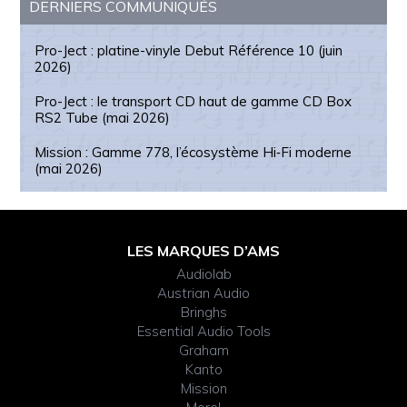
DERNIERS COMMUNIQUÉS
Pro-Ject : platine-vinyle Debut Référence 10 (juin
2026)
Pro-Ject : le transport CD haut de gamme CD Box
RS2 Tube (mai 2026)
Mission : Gamme 778, l’écosystème Hi‑Fi moderne
(mai 2026)
Footer
LES MARQUES D’AMS
Widget
Audiolab
Austrian Audio
Header
Bringhs
Essential Audio Tools
Graham
Kanto
Mission