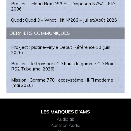
Pro-Ject : Head Box DS3 B – Diapason N757 – Eté
2006
Quad : Quad 3 – What Hifi N°263 – Juillet/Août 2026
DERNIERS COMMUNIQUÉS
Pro-Ject : platine-vinyle Debut Référence 10 (juin
2026)
Pro-Ject : le transport CD haut de gamme CD Box
RS2 Tube (mai 2026)
Mission : Gamme 778, l’écosystème Hi‑Fi moderne
(mai 2026)
Footer
LES MARQUES D’AMS
Widget
Audiolab
Austrian Audio
Header