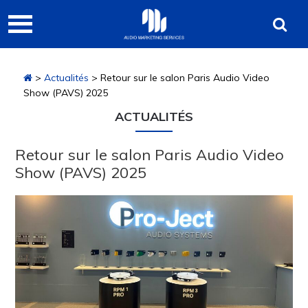
Passer
Passer
Passer
Audio
à
au
à
Marketing
la
contenu
la
navigation
principal
barre
Services
>
Actualités
> Retour sur le salon Paris Audio Video
principale
latérale
Show (PAVS) 2025
principale
ACTUALITÉS
Retour sur le salon Paris Audio Video
Show (PAVS) 2025