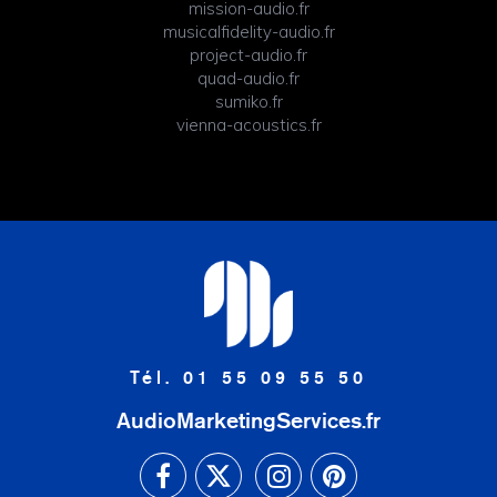
mission-audio.fr
musicalfidelity-audio.fr
project-audio.fr
quad-audio.fr
sumiko.fr
vienna-acoustics.fr
Tél. 01 55 09 55 50
AudioMarketingServices.fr