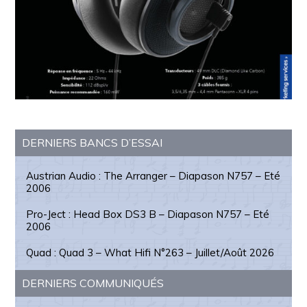
Barre
DERNIERS BANCS D’ESSAI
latérale
Austrian Audio : The Arranger – Diapason N757 – Eté
principale
2006
Pro-Ject : Head Box DS3 B – Diapason N757 – Eté
2006
Quad : Quad 3 – What Hifi N°263 – Juillet/Août 2026
DERNIERS COMMUNIQUÉS