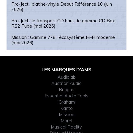
Pro-Ject : platine-vinyle Debut Référence 10 (juin
2026)
Pro-Ject : le transport CD haut de gamme CD Box
RS2 Tube (mai 2026)
Mission : Gamme 778, l’écosystème Hi‑Fi moderne
(mai 2026)
Footer
LES MARQUES D’AMS
Audiolab
Widget
Austrian Audio
Bringhs
Header
Essential Audio Tools
Graham
Kanto
Mission
Morel
Musical Fidelity